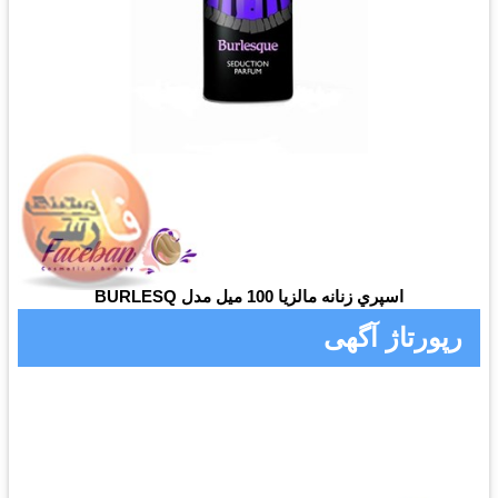
اسپري زنانه مالزيا 100 ميل مدل BURLESQ
رپورتاژ آگهی