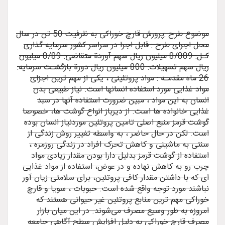
موضوع طرح :پرورش قارچ خوراکی به ظرفیت 50 تن در سال
محل اجرای طرح : قابل اجرا در سراسر کشور سرمایه گذاری
کـل: 8/889 میلیون ریال سهم آوردة متقاضی: 8/89 میلیون
ریال سهم تسهیلات: 800 میلیون ریال دورة بازگشـت سرمایه:
26 ماه مقدمـه : مواد پروتئینی ، یکی از مهم ترین اجزای
مواد غذایی مورد استفاده انسانها است. نیاز طبیعی بدن
انسان به این مواد ، مبین ضرورت استفاده آنها در سبد
غذایی خانواده ها است. از دیرباز انواع گوشت ها، خصوصا
گوشت قرمز‌ منبع اصلی تامین پروتئین موردنیاز انسان بوده
است. لکن در حال حاضر ، به واسطه تغییر روش زندگی از
سنتی به ماشینی و کاهش تحرک افراد در زندگی روزمره ،
استفاده از گوشت قرمز بدلیل دارا بودن مقدار زیادی مواد
چرب رو به کاهش نهاده و در عوض، استفاده از مواد غذایی
ای که با داشتن مقدار کافی پروتئین، برای سلامتی زیان آور
نباشند مورد توجه واقع شده است. حبوبات ، سویا و قارچ
خوراکی مهم ترین منابع پروتئین غیر حیوانی هستند که
امروزه به طور وسیع مصرف می‌شوند. در این میان بازار
مصرف قارچ خوراکی به دلیل افزایش سطح آگاهی جامعه