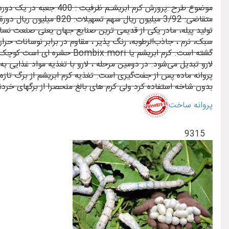
تولید پیله، مادر یکی از قدیمی ترین صنایع جهان یعنی صنعت نس
سبک، نرم ، جاذب‌الرطوبه، رنگ پذیر ، مقاوم در برابر نوسانات حر
گشته است. کرم ابریشم یا ri
لارو تبدیل می‌شود. در دومین مرحله ، لارو با تغذیه مواد غذایی
پروانه ماده پس از جفت‌گیری است. تغذیه کرم ابریشم از برگ تازه 
بدون شاخه استفاده کرد ولی کرم های بالغ منحصرا از برگهای خردن
پروانه ساخت
9315