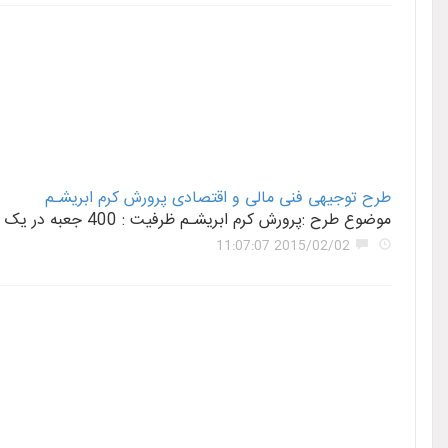
طرح توجیهی فنی مالی و اقتصادی پرورش کرم ابریشـم
موضوع طرح :پرورش کرم ابریشـم ظرفیت : 400 جعبه در یک دوره محل اجرای طرح : قابل اجرا در استانهای نیمه شمالی و مناطق مرکزی کشور سرمایه گذار
2015/02/02 11:07:07