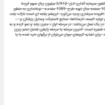
موضوع طرح :پرورش کرم ابریشـم ظرفیت : 400 جعبه در یک دوره محل اجرای طرح : قابل اجرا در استانهای نیمه شمالی و مناطق مرکزی کشور سرمایه گذاری کـل: 3/912 میلیون ریال سهم آوردة
متقاضی: 3/92 میلیون ریال سهم تسهیلات: 820 میلیون ریال دورة بازگشـت سرمایه: 17 ماه میزان اشتغال زایی : 8 نفـر تعداد صفحات: 10 صفحه سال تهیه طرح: 1389 مقدمـه : نوغانداری به منظور
زوده سرشاری پدید می‌آورد. ابریشم رشته ای است نازک، بلند،
تولید البسه، نارساناها، صنایع لاستیک، وسایل پزشکی و ...
یره و پروانه در یک نسل می‌باشد. در مرحله اول ، جنین رشد و نمو کرده و به
 به شفیره است. آخرین مرحله یا مرحله زایشی شامل تخم ریزی
برای تغذیه کرم‌های جوان می‌توان از برگهای خرد شده با یا