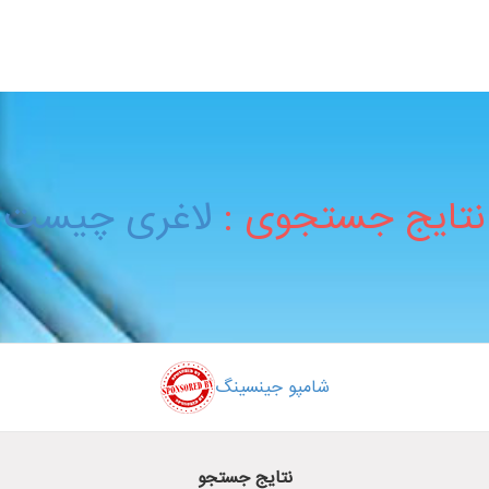
نتایج جستجوی :
لاغری چیست
شامپو جینسینگ
نتایج جستجو