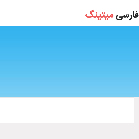
style
فارسی
میتینگ