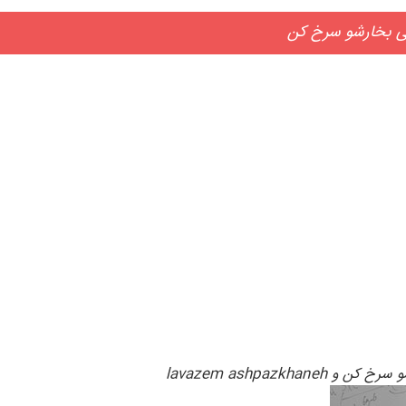
قی بخارشو سرخ کن
lavazem ashpazk