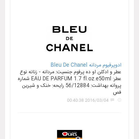
ادوپرفیوم مردانه Bleu De Chanel
عطر و ادکلن او ده پرفوم جنسیت: مردانه - زنانه نوع
عطر: EAU DE PARFUM 1.7 fl.oz.e50ml شماره
پروانه بهداشت: 56/12884 رایحه: خنک و شیرین
فص
2016/03/04 00:40:38