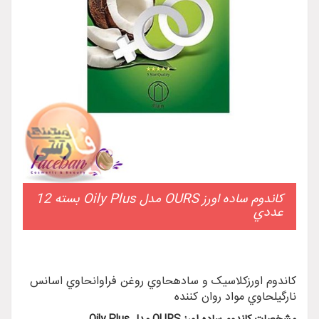
کاندوم ساده اورز OURS مدل Oily Plus بسته 12
عددي
کاندوم اورزکلاسيک و سادهحاوي روغن فراوانحاوي اسانس
نارگيلحاوي مواد روان کننده