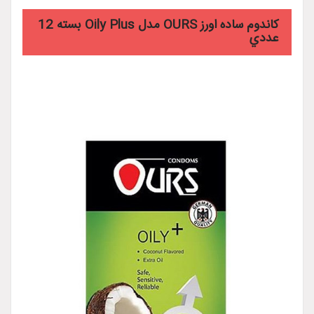
کاندوم ساده اورز OURS مدل Oily Plus بسته 12
عددي