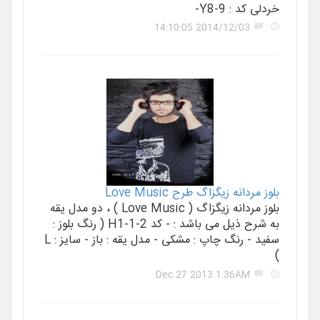
خردلی کد : Y8-9-
2014/12/03 14:10:05
بلوز مردانه زیگزاگ طرح Love Music
بلوز مردانه زیگزاگ ( Love Music ) ، دو مدل یقه
به شرح ذیل می باشد : - کد H1-1-2 ( رنگ بلوز :
سفید - رنگ چاپ : مشکی - مدل یقه : باز - سایز : L
)
Dec 27 2013 1:36AM