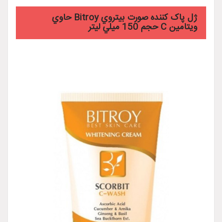
ژل پاک کننده صورت بيتروي Bitroy حاوي
ويتامين C حجم 150 ميلي ليتر