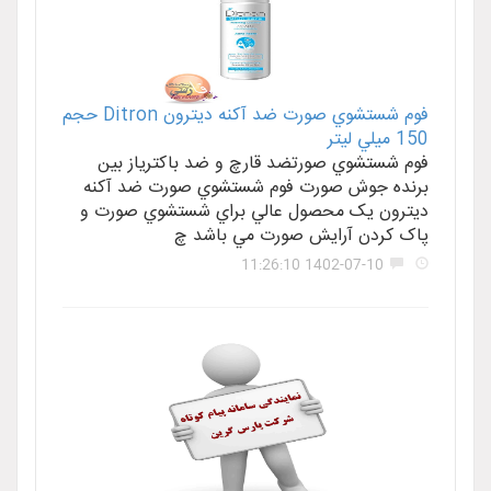
فوم شستشوي صورت ضد آکنه ديترون Ditron حجم
150 ميلي ليتر
فوم شستشوي صورتضد قارچ و ضد باکترياز بين
برنده جوش صورت فوم شستشوي صورت ضد آکنه
ديترون يک محصول عالي براي شستشوي صورت و
پاک کردن آرايش صورت مي باشد چ
1402-07-10 11:26:10