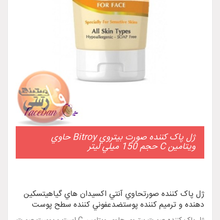
ژل پاک کننده صورت بيتروي Bitroy حاوي
ويتامين C حجم 150 ميلي ليتر
ژل پاک کننده صورتحاوي آنتي اکسيدان هاي گياهيتسکين
دهنده و ترميم کننده پوستضدعفوني کننده سطح پوست