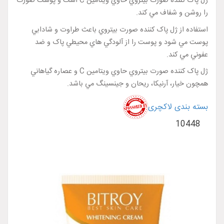
ژل پاک کننده صورت بيتروي حاوي ويتامين C است و پوست صورت
را روشن و شفاف مي کند.
استفاده از ژل پاک کننده صورت بيتروي باعث طراوت و شادابي
پوست مي شود و پوست را از آلودگي هاي محيطي پاک و ضد
عفوني مي کند.
ژل پاک کننده صورت بيتروي حاوي ويتامين C و عصاره گياهاني
همچون خيار، آرنيکا، ريحان و جينسينگ مي باشد.
بسته بندی لاکچری
10448