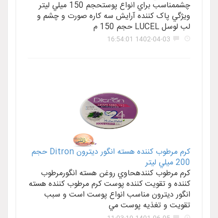
چشممناسب براي انواع پوستحجم 150 ميلي ليتر
ويژگي پاک کننده آرايش سه کاره صورت و چشم و
لب لوسل LUCEL حجم 150 م
1402-04-03 16:54:01
کرم مرطوب کننده هسته انگور ديترون Ditron حجم
200 ميلي ليتر
کرم مرطوب کنندهحاوي روغن هسته انگورمرطوب
کننده و تقويت کننده پوست کرم مرطوب کننده هسته
انگور ديترون مناسب انواع پوست است و سبب
تقويت و تغذيه پوست مي