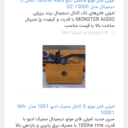
امپلی فایر مونو مانستر ادیو 1800W RMS کلاس D
دیجیتال مدل GZ-15000
امپلی فایرهای تک کانال دیجیتال برند برزیلی
MONSTER AUDIO با قدرت و کیفیت ئ متریال
ساخت بالا با قیمت مناسب
6/16/2023 7:43:43 PM
امپلی فایر مونو D کانال مجیک ادیو 1001 مدل MA-
10001
سری جدید امپلی فایر مونو دیجیتال مجیک ادیو با
قدرت 1000w rms با مصرف برق پایین و بازدهی بالا