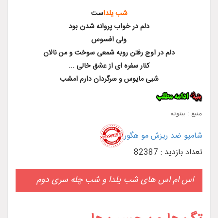
شب یلدا
ست
دلم در خواب پروانه شدن بود
ولی افسوس
ر اوج رفتن روبه شمعی سوخت و من نالان
کنار سفره ای از عشق خالی ...
شبی مایوس و سرگردان دارم امشب
ش مو هگور
های شب یلدا و شب چله سری دوم