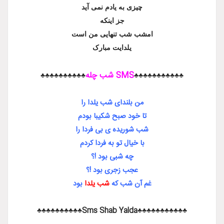
چیزی به یادم نمی آید
جز اینکه
امشب شب تنهایی من است
یلدایت مبارک
SMS شب چله
♣♣♣♣♣♣♣♣♣♣
♣♣♣♣♣♣
من بلندای شب یلدا را
تا خود صبح شکیبا بودم
شب شوریده ی بی فردا را
با خیال تو به فردا کردم
چه شبی بود !؟
عجب زجری بود !؟
غم آن شب که
شب یلدا
بود
♣♣♣♣♣♣♣♣♣♣♣Sms Sha