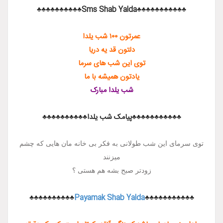
♣♣♣♣♣♣♣♣♣♣♣Sms Sha
عمرتون ۱۰۰ شب یلدا
دلتون قد یه دریا
توی این شب های سرما
یادتون همیشه با ما
شب یلدا مبارک
♣♣♣♣♣♣پیامک شب یلدا♣♣♣♣♣♣♣♣♣♣
ن شب طولانی به فکر بی خانه مان هایی که چشم
میزنند
زودتر صبح بشه هم هستی ؟
♣♣♣♣♣♣♣♣♣♣
Payamak Shab Yalda
♣♣♣♣