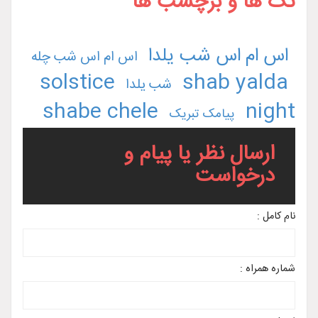
 برچسب ها
س شب یلدا
اس ام اس شب چله
solstice
shab
شب یلدا
shabe chele
یامک تبریک
نظر یا پیام و
است