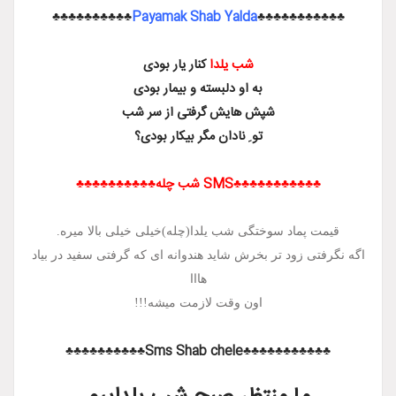
♣♣♣♣♣♣♣♣♣♣
Payamak Shab Yalda
♣♣♣♣
شب یلدا
کنار یار بودی
به او دلبسته و بیمار بودی
شپش هایش گرفتی از سر شب
تو ِ نادان مگر بیکار بودی؟
SMS شب چله♣♣♣♣♣♣♣♣♣♣
 سوختگی شب یلدا(چله)خیلی خیلی بالا میره.
 تر بخرش شاید هندوانه ای که گرفتی سفید در بیاد
هااا
اون وقت لازمت میشه!!!
♣♣♣♣♣♣♣♣♣♣♣Sms Sha