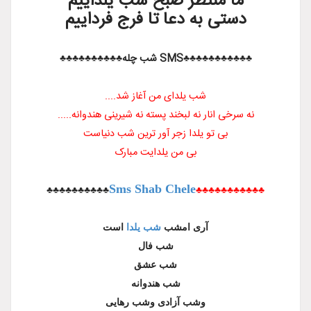
منتظر صبح شب یلداییم
ی به دعا تا فرج فرداییم
SMS شب چله♣♣♣♣♣♣♣♣♣♣
شب یلدای من آغاز شد....
 انار نه لبخند پسته نه شیرینی هندوانه.....
ی تو یلدا زجر آور ترین شب دنیاست
بی من یلدایت مبارک
Sms Shab Chele
♣♣♣♣♣
♣♣♣♣♣♣♣♣♣♣
آری امشب
شب یلدا
است
شب فال
شب عشق
شب هندوانه
وشب آزادی وشب رهایی