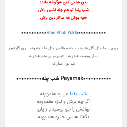
بدن ها بی کفن هرگوشه مانده
شب یلدا تو هم چله نشین باش
سیه پوش غم سالار دین باش
♣♣♣♣♣♣♣♣♣♣
Sms Shab Yalda
♣♣♣♣♣
 هندونه ، خنده هاتون مثل قاچ هندونه ، روزگارتون
 پوست هندونه ، جیبتونم پر تخم هندونه
یلداتون مبارک
Payamak شب چله
♣♣♣♣♣♣♣♣♣♣
♣♣♣
شب یلدا
عزیزه هندوونه
اگر چه ترش و لیزه هندوونه
بهایش را چو پرسیدم ز یارو
بگفتا هیس جیزه هندوونه