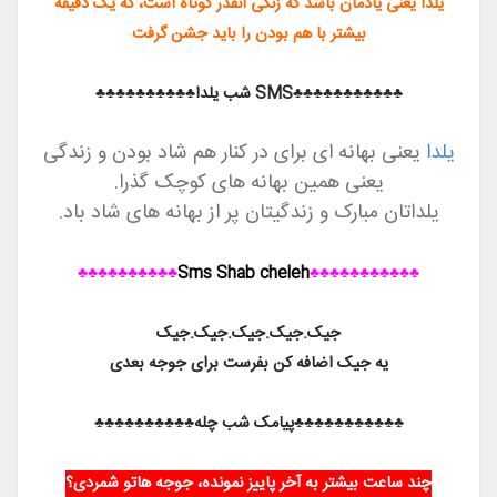
دمان باشد که زنگی آنقدر کوتاه است، که یک دقیقه
یشتر با هم بودن را باید جشن گرفت
SM شب یلدا♣♣♣♣♣♣♣♣♣♣
نه ای برای در کنار هم شاد بودن و زندگی
ی همین بهانه های کوچک گذرا.
ارک و زندگیتان پر از بهانه های شاد باد.
♣♣♣♣♣♣♣♣♣♣
Sms Shab cheleh
♣♣♣♣♣
جیک.جیک.جیک.جیک.جیک
یک اضافه کن بفرست برای جوجه بعدی
♣♣♣♣♣♣پیامک شب چله♣♣♣♣♣♣♣♣♣♣
یشتر به آخر پاییز نمونده، جوجه هاتو شمردی؟