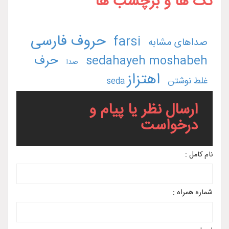
تگ ها و برچسب ها
حروف فارسی
farsi
صداهای مشابه
حرف
sedahayeh moshabeh
صدا
اهتزاز
غلط نوشتن
seda
ارسال نظر یا پیام و
درخواست
نام کامل :
شماره همراه :