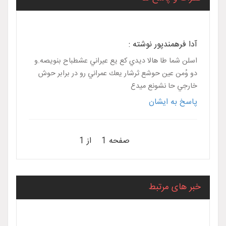
آدا فرهمندپور نوشته :
اسلن شما طا هالا ديدي كع يع عيراني عشطباح بنويصه.و
دو وُمن عين حوشع ثرشار يعك عمراني رو در برابر حوش
خارجي حا نشونع ميدع
پاسخ به ایشان
صفحه 1 از 1
خبر های مرتبط