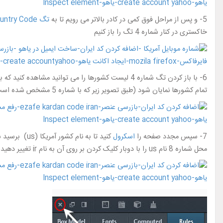
5- و پس از مراحل فوق کمی در کادر بالاتر می رویم تا به
تگ Mobile Country Code
خاکستری در کنار شماره 4 تگ را باز کنیم
تمام کشورها نمایان شود (طبق تصویر زیر که با شماره 5 مشخص شده است)
7- سپس مجدد صفحه را
اسکرول
کنید تا به نام کشور آمریکا (us) برسید سپس بترتیب نام
محل شماره 8 نام us را با دوبار کلیک کردن بر روی آن به نام ir تغییر دهید و در انتها حتماً یک کلیک بر روی محل خالی بیرون از کادر کد های HTML بزنید تا تغییرات اعمال گرددند (طبق تصویر مشکی رنگ)