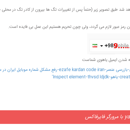
 فرم ثبت نام خواهید دید که کد 1+ به 98+ تبدیل خواهد شد طبق تصویر زیر (حتماً پس از تغییرات تگ ها بیر
دن رمز عبور لازم می گردد، ولی چون تحریم هستیم این عمل بی فایده است.