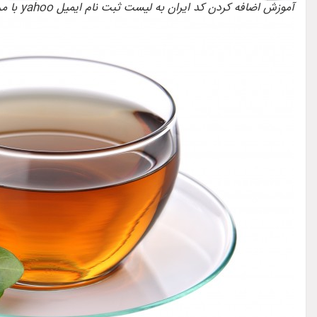
آموزش اضافه کردن کد ایران به لیست ثبت نام ایمیل yahoo با مرورگر فایرفاکس