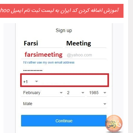
آموزش اضافه کردن کد ایران به لیست ثبت نام ایمیل yahoo با مرورگر فایرفاکس