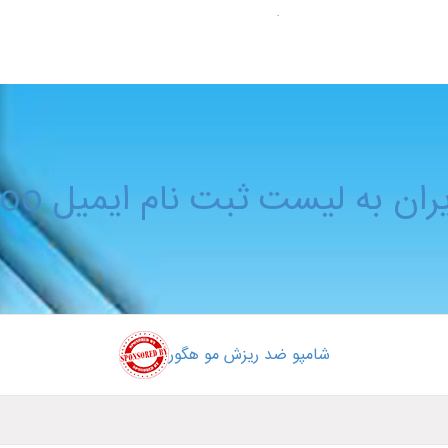
رفاکس
 ثبت نام ایمیل yahoo با مرورگر فایرفاکس
شامپو ضد ریزش مو هگور