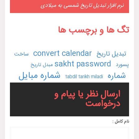
نرم افزار تبدیل تاریخ شمسی به میلادی
تگ ها و برچسب ها
convert calendar
تبدیل تاریخ
ساخت
sakht password
پسورد
مبدل تاریخ
شماره مبایل
شماره
tabdil tarikh miladi
ارسال نظر یا پیام و
درخواست
نام کامل :