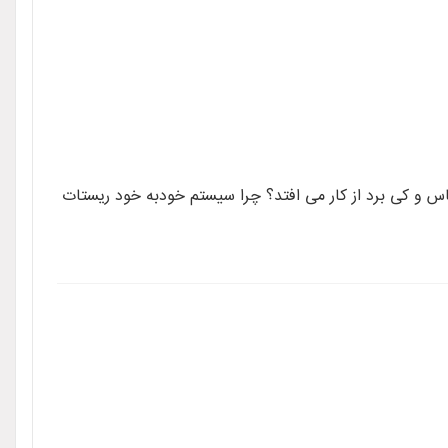
blue screen of death صفحه آبی ویندوز چیست؟ چرا ماس و کی برد از کار می افتد؟ چرا سیستم خودبه خود ریستات