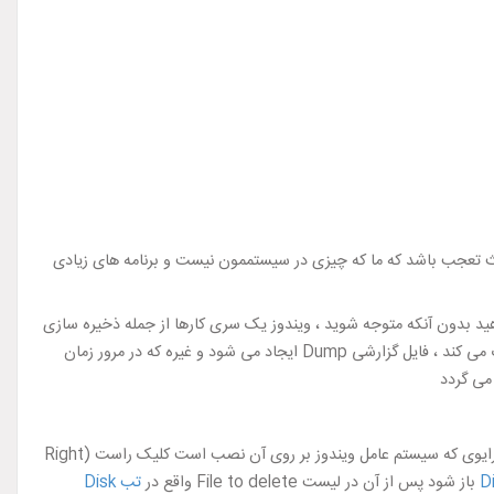
عث تعجب باشد که ما که چیزی در سیستممون نیست و برنامه های زیادی
هید بدون آنکه متوجه شوید ، ویندوز یک سری کارها از جمله ذخیره سازی
فایل های Temp در موافعی که وارد سایتی می شوید و یا باز کردن فایل های تصویری که فایل پنهان Thumb ایجاد می شود و نیز مواقعی که سیستم هنگ می کند ، فایل گزارشی Dump ایجاد می شود و غیره که در مرور زمان
می گردد
معروف است در منوی استارت کلیک می کنیم و سپس بر روی درایو C یا درایوی که سیستم عامل ویندوز بر روی آن نصب است کلیک راست (Right
D
باز شود پس از آن در لیست File to delete واقع در
تب Disk