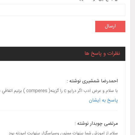
نظرات و پاسخ ها
احمدرضا شمشیری نوشته :
با سلام و عرض ادب اگر درايو c را گزينه( comperes ) بزنيم اتفاقي براي ويندوز نمي افتد يا خير ؟با تشكر از همراهي شما
پاسخ به ایشان
مرتضی چوبدار نوشته :
سلام از اموزش شما بینهات ممنون وسپاسگزار بینهایت اموزنه بود