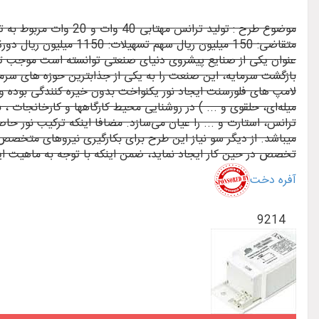
عنوان یکی از صنایع پیشروی دنیای صنعتی توانسته است موجب تحو
بازگشت سرمایه، این صنعت را به یکی از جذابترین حوزه های سرم
لامپ های فلورسنت ایجاد نور یکنواخت بدون خیره کنندگی بوده و ب
میله‌ای، حلقوی و ... ) در روشنایی محیط کارگاهها و کارخانجات ، 
ترانس، استارت و ... را عیان می‌سازد. مضافا اینکه ترکیب نور 
میباشد. از دیگر سو نیاز این طرح برای بکارگیری نیروهای متخص
تخصص در حین کار ایجاد نماید، ضمن اینکه با توجه به ماهیت این 
آفره دخت
9214