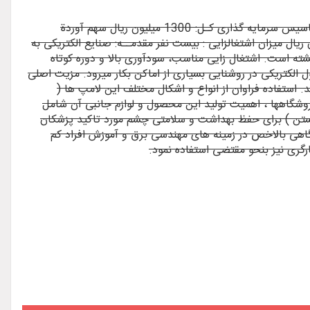
موضوع طرح : تولید ترانس مهتابی 40 وات و 20 وات مربوط به تیـرماه 1382 ظرفیت : 400 هزار عدد در سال مجوز های لازم: اعلامیه تاسیس سرمایه گذاری کـل: 1300 میلیون ریال سهم آوردة
 ریال سهم تسهیلات: 1150 میلیون ریال دورة بازگشـت سرمایه: 6/1 سال ( معادل 19 ماه ) سود ویژه : 685 میلیون ریال میزان اشتغالزایی : بیست نفر مقدمــه: صنایع الکتریکی به
ه است. اشتغال زایی مناسب، سودآوری بالا و دوره کوتاه
لکتریکی در روشنایی بسیاری از اماکن بکار میرود. مزیت اصلی
 استفاده فراوان از انواع و اشکال مختلف این لامپ ها (
 فروشگاهها ، اهمیت تولید این محصول و لوازم جانبی آن شامل
تنگستن ) برای حفظ بهداشت و سلامتی چشم مورد تاکید پزشکان
اهی بالاخص در زمینه های مهندسی برق و آموزش افراد کم
رگری نیز بنحو مقتضی استفاده نمود.