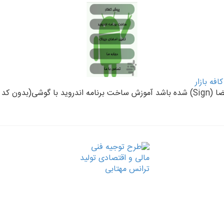
فه بازار
ا دیباگ ب