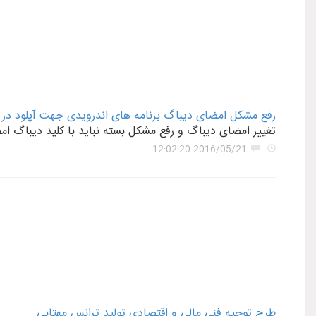
رفع مشکل امضای دیباگ برنامه های اندرویدی جهت آپلود در کا
تغییر امضای دیباگ و رفع مشکل بسته نباید با کلید دیباگ امضا (Sign) شده باشد آموزش ساخت برنامه اندروید با گوشی(بدون کد نویسی) و تغییر امض
2016/05/21 12:02:20
طرح توجیه فنی مالی و اقتصادی تولید ترانس مهتابی