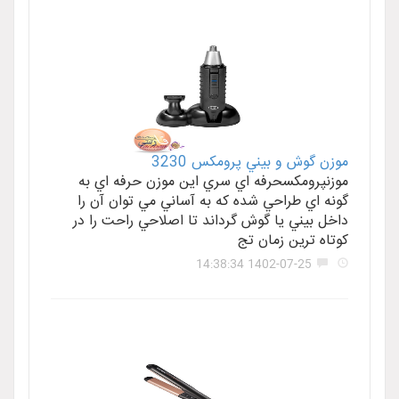
موزن گوش و بيني پرومکس 3230
موزنپرومکسحرفه اي سري اين موزن حرفه اي به
گونه اي طراحي شده که به آساني مي توان آن را
داخل بيني يا گوش گرداند تا اصلاحي راحت را در
کوتاه ترين زمان تج
1402-07-25 14:38:34