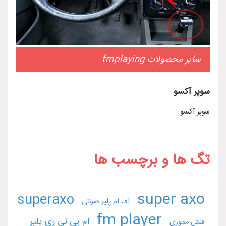
سایر محصولات fmplaying
سوپر آکسو
سوپر آکسو
تگ ها و برچسب ها
super axo
superaxo
اف ام پلیر صوتی
fm player
ام پی تی ری پلیر
فلش مموری