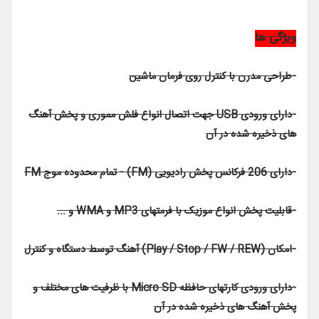
ویژگی ها
-طراحی مدرن با کنترل روی فرمان ماشین
-دارای ورودی USB جهت اتصال انواع فلش مموری و پخش آهنگ
های ذخیره شده در آن
-دارای 206 فرکانس پخش رادیویی (FM) - تمام محدوده موج FM
-قابلیت پخش انواع موزیک با فرمتهای MP3 و WMA و ...
-امکان (Play / Stop / FW / REW) آهنگ توسط دستگاه و کنترل
-دارای ورودی کارتهای حافظه Micro SD با ظرفیت های مختلف و
پخش آهنگ های ذخیره شده در آن