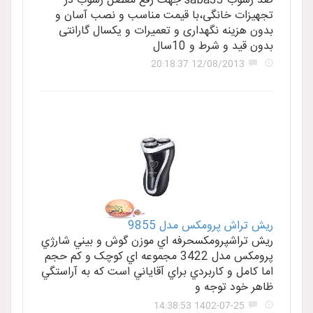
ضد رسوب saba33 جهت رفع معضل رسوب در
تجهیزات خانگی،با قیمت مناسب و نصب آسان و
بدون هزینه نگهداری و تعمیرات و یکسال گارانتی
بدون قید و شرط و 10سال
12/08/2013 20:18:37
ريش تراش پرومکس مدل 9855
ريش تراشپرومکسحرفه اي موزن گوش و بيني شارژي
پرومکس مدل 3422 مجموعه اي کوچک و کم حجم
اما کامل و کاربردي براي آقاياني است که به آراستگي
ظاهر خود توجه و
1402-07-25 14:38:53