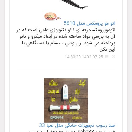
اتو مو پرومکس مدل 5610
اتوموپرومکسحرفه اي نانو تکنولوژي علمي است که در
آن به بررسي مواد ساخته شده در ابعاد ميکرو و نانو
پرداخته مي شود. زير وقتي سيستم يا دستگاهي با
اين تکن
1402-07-25 14:39:20
ضد رسوب تجهیزات خانگی مدل صبا 33