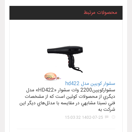
محصولات مرتبط
سشوار کويين مدل hd422
سشوارکويين2200 وات سشوار «HD422» مدل
ديگري از محصولات کوئين است که از مشخصات
فني نسبتا مشابهي در مقايسه با مدئل‌هاي ديگر اين
شرکت به
1402-07-25 15:03:32