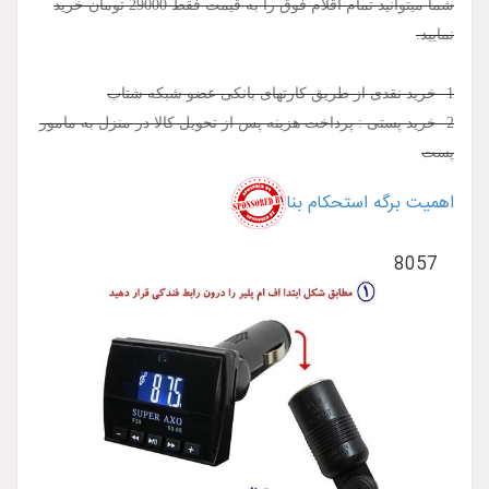
شما میتوانید تمام اقلام فوق را به قیمت فقط 29000 تومان خرید
نمایید.
1- خرید نقدی از طریق کارتهای بانکی عضو شبکه شتاب
2- خرید پستی : پرداخت هزینه پس از تحویل کالا در منزل به مامور
پست
اهمیت برگه استحکام بنا
8057