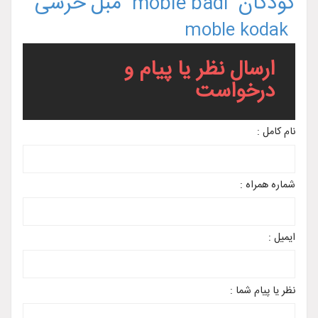
کودکان
مبل خرسی
moble badi
moble kodak
ارسال نظر یا پیام و
درخواست
نام کامل :
شماره همراه :
ایمیل :
نظر یا پیام شما :