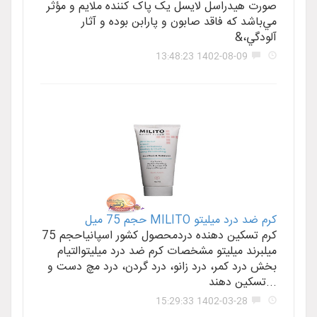
صورت هيدراسل لايسل يک پاک کننده ملايم و مؤثر
مي‌باشد که فاقد صابون و پارابن بوده و آثار
آلودگي،&
1402-08-09 13:48:23
کرم ضد درد ميليتو MILITO حجم 75 ميل
کرم تسکين دهنده دردمحصول کشور اسپانياحجم 75
ميلبرند ميليتو مشخصات کرم ضد درد ميليتوالتيام
بخش درد کمر، درد زانو، درد گردن، درد مچ دست و
...تسکين دهند
1402-03-28 15:29:33