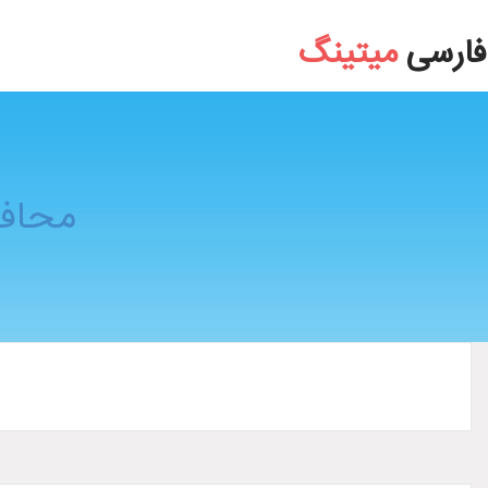
محافظ کامپیوتر یا ایی سی یو ECU خودرو
فارسی
میتینگ
محافظ ک