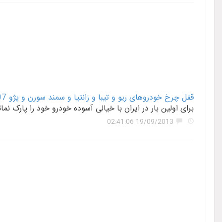
قفل چرخ خودروهای ریو و تیبا و زانتیا و سمند سورن و پژو 207 و ال 90 و مگان
برای اولین بار در ایران با خیالی آسوده خودرو خود را پارک 
19/09/2013 02:41:06