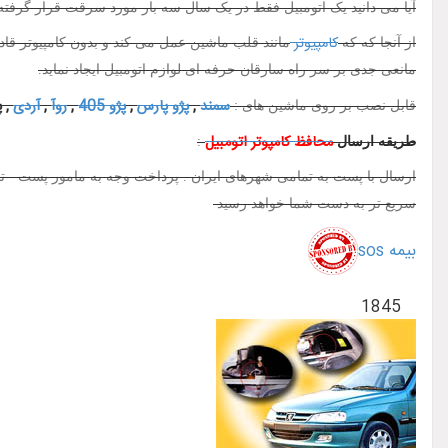
آیا می دانید یک اتومبیل فقط در یک سال سه بار مورد سرقت قرار گرفت
کامپیوتر
از آنجا که که
مانند قلب ماشین عمل می کند و بدون کامپیوتر قا
مانعی جدی بر سر راه سارقان حرفه ای لوازم اتومبیل ایجاد نماید.
سمند
,
پژو پارس
,
پژو 405
,
روآ
,
آردی
, پ
قابل نصب بر روی ماشین های :
محافظ کامپوتر اتومبیل
طریقه ارسال
:
سریع تر به دست شما خواهد رسید
بیمه sos
1845