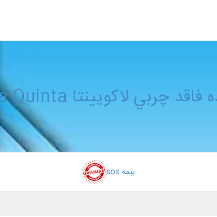
ي لاکويينتا La Quinta حجم 50 ميل
بیمه sos