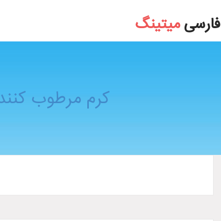
کرم مرطوب کننده فاقد چربي لاکويينتا La Quinta حجم 50 ميل
فارسی
میتینگ
کرم مرطوب کننده فاقد چرب