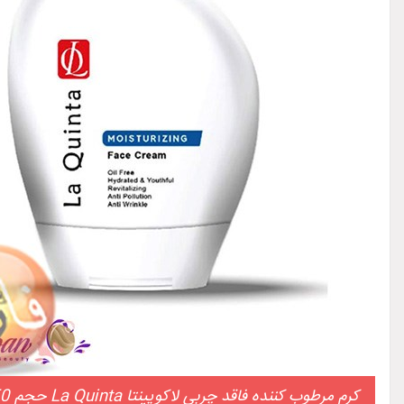
کرم مرطوب کننده فاقد چربي لاکويينتا La Quinta حجم 50 ميل