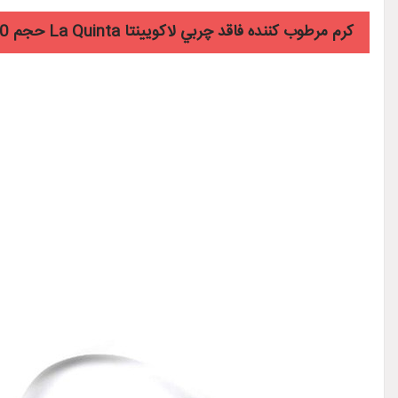
کرم مرطوب کننده فاقد چربي لاکويينتا La Quinta حجم 50 ميل