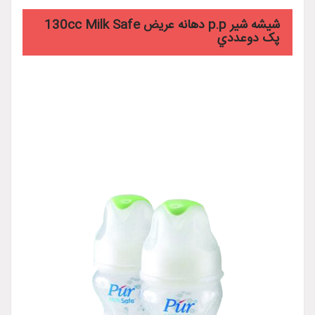
شيشه شير p.p دهانه عريض 130cc Milk Safe
پک دوعددي