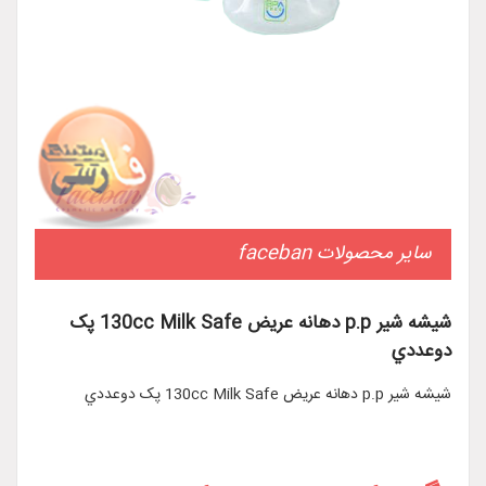
سایر محصولات faceban
شيشه شير p.p دهانه عريض 130cc Milk Safe پک
دوعددي
شيشه شير p.p دهانه عريض 130cc Milk Safe پک دوعددي