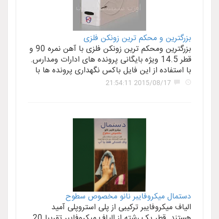
بزرگترین و محکم ترین زونکن فلزی
بزرگترین ومحکم ترین زونکن فلزی با آهن نمره 90 و
قطر 14.5 ویژه بایگانی پرونده های ادارات ومدارس.
با استفاده از این فایل باکس نگهداری پرونده ها با
2015/08/17 21:54:11
دستمال میکروفایبر نانو مخصوص سطوح
الیاف میکروفایبر ترکیبی از پلی استروپلی آمید
هستند. قطر یک رشته از الیاف میکروفایبر تقریبا 20