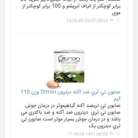
برابر کوچکتر از الیاف ابریشم و 100 برابر کوچکتر از
موی
22/07/2014 18:56:40
صابون تي تري ضد آکنه ديترون Ditron وزن 110
گرم
صابون تي تريضد آکنه گياهيموثر در درمان جوش
صابون تي تري ديترون ضد آکنه و ضد باکتري مي
باشد و در درمان جوش بسيار موثر است.صابون تي
تري ديترون يک
1401-06-05 11:09:08