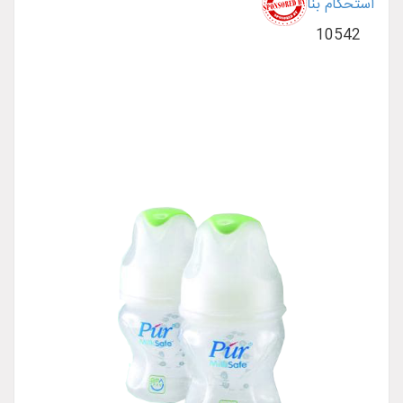
استحکام بنا
10542