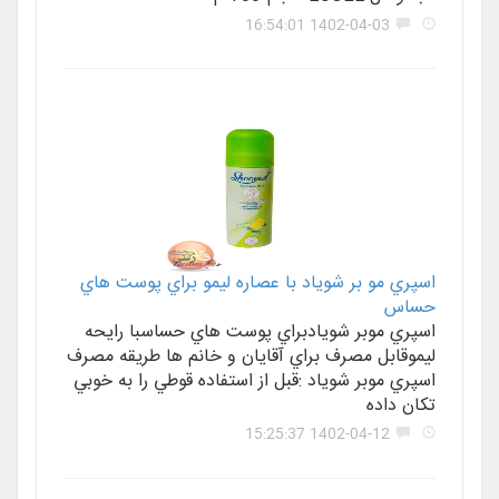
1402-04-03 16:54:01
اسپري مو بر شوياد با عصاره ليمو براي پوست هاي
حساس
اسپري موبر شويادبراي پوست هاي حساسبا رايحه
ليموقابل مصرف براي آقايان و خانم ها طريقه مصرف
اسپري موبر شوياد :قبل از استفاده قوطي را به خوبي
تکان داده
1402-04-12 15:25:37