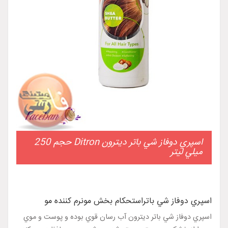
اسپري دوفاز شي باتر ديترون Ditron حجم 250
ميلي ليتر
اسپري دوفاز شي باتراستحکام بخش مونرم کننده مو
اسپري دوفاز شي باتر ديترون آب رسان قوي بوده و پوست و موي