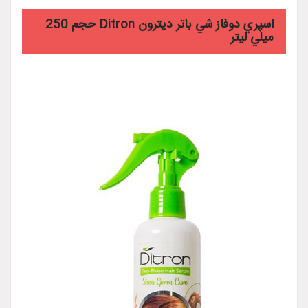
اسپري دوفاز شي باتر ديترون Ditron حجم 250
ميلي ليتر