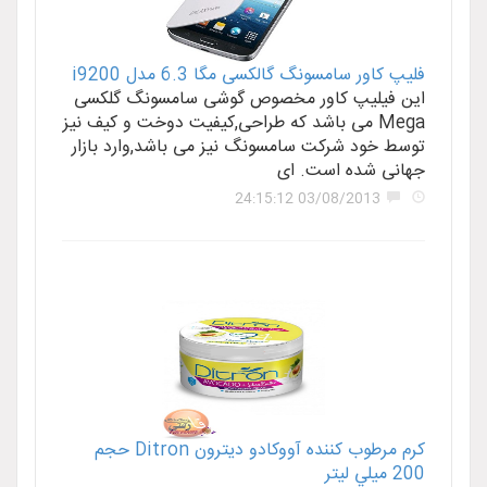
فلیپ کاور سامسونگ گالکسی مگا 6.3 مدل i9200
این فیلیپ کاور مخصوص گوشی سامسونگ گلکسی
Mega می باشد که طراحی,کیفیت دوخت و کیف نیز
توسط خود شرکت سامسونگ نیز می باشد,وارد بازار
جهانی شده است. ای
03/08/2013 24:15:12
کرم مرطوب کننده آووکادو ديترون Ditron حجم
200 ميلي ليتر