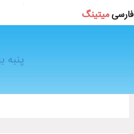
پنبه بهداشتي گلبهار مدل Yas مقدار 50 گرم
فارسی
میتینگ
پنبه بهداش