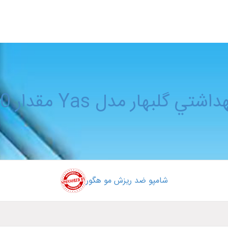
تي گلبهار مدل Yas مقدار 50 گرم
شامپو ضد ریزش مو هگور