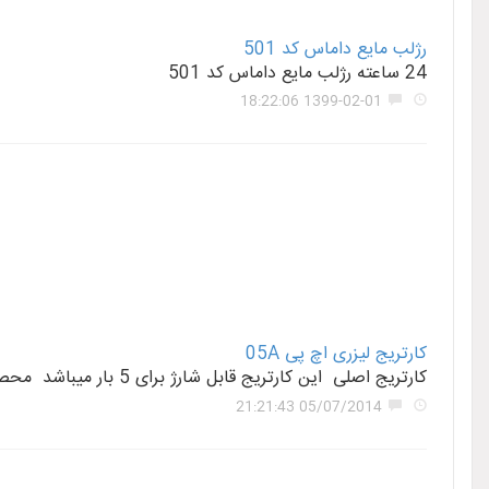
رژلب مايع داماس کد 501
24 ساعته رژلب مايع داماس کد 501
1399-02-01 18:22:06
کارتریج لیزری اچ پی 05A
کارتریج اصلی این کارتریج قابل شارژ برای 5 بار میباشد محصول اصلی شرکت اچ پی با گارانتی تعویض جهانی با ماندگاری چاپ تا 98 سال ب
05/07/2014 21:21:43