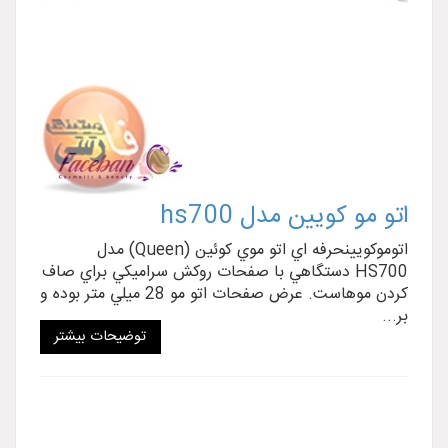
اتو مو کويين مدل hs700
اتوموکويينحرفه اي اتو موي کوئين (Queen) مدل
HS700 دستگاهي با صفحات روکش سراميکي براي صاف
کردن موهاست. عرض صفحات اتو مو 28 ميلي متر بوده و
بر...
توضیحات بیشتر