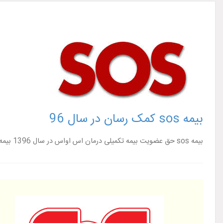
بیمه sos کمک رسان در سال 96
بیمه sos حق عضویت بیمه تکمیلی درمان اس اواس در سال 1396 بیمه تکمیلی انفرادی شرکت خدمات رسان iran assistance مراکز طرف قرارداد با بیمه اس او ...