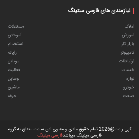
نیازمندی های فارسی میتینگ
املاک
مستغلات
آموزش
آموختن
بازار کار
استخدام
کامپیوتر
رایانه
ارتباطات
موبایل
خدمات
فعالیت
لوازم
وسایل
خودرو
ماشین
صنعت
حرفه
کپی رایت@2026 تمام حقوق مادی و معنوی این سایت متعلق به گروه
فارسی میتینگ میباشد
فارسی میتینگ